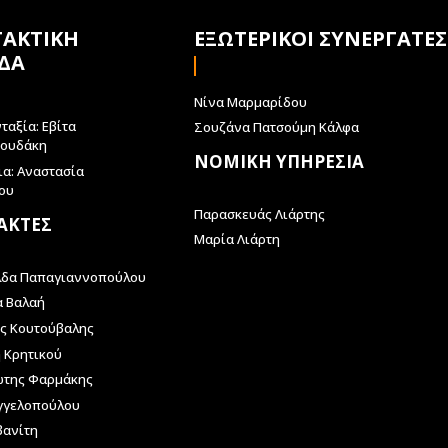
ΤΑΚΤΙΚΗ
ΕΞΩΤΕΡΙΚΟΙ ΣΥΝΕΡΓΑΤΕΣ
ΔΑ
Νίνα Μαρμαρίδου
ταξία: Εβίτα
Σουζάνα Πατσούμη Κάλφα
ρουδάκη
ΝΟΜΙΚΗ ΥΠΗΡΕΣΙΑ
ια: Αναστασία
ου
Παρασκευάς Λιάρτης
ΑΚΤΕΣ
Μαρία Λιάρτη
λδα Παπαγιαννοπούλου
α Βαλαή
ς Κουτούβαλης
 Κρητικού
ώτης Φαρμάκης
γγελοπούλου
βανίτη