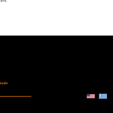
τηση.
kedin