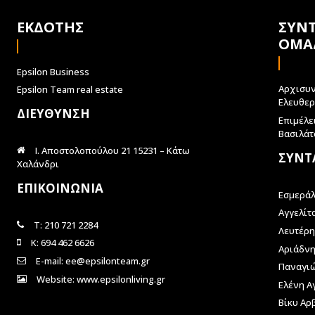
ΕΚΔΟΤΗΣ
ΣΥΝ
ΟΜΑ
Epsilon Business
Αρχισυν
Epsilon Team real estate
Ελευθε
ΔΙΕΥΘΥΝΣΗ
Επιμέλε
Βασιλάτ
Ι. Αποστολοπούλου 21 15231 – Κάτω
ΣΥΝΤ
Χαλάνδρι
ΕΠΙΚΟΙΝΩΝΙΑ
Εσμερά
Αγγελίτ
Τ: 210 721 2284
Λευτέρη
Κ: 694 462 6626
Αριάδνη
E-mail: ee@epsilonteam.gr
Παναγι
Website: www.epsilonliving.gr
Ελένη Α
Βίκυ Αρ